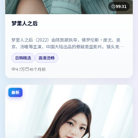
99:31
梦里人之后
梦里人之后（2022）由陈凯歌执导，佛罗伦斯·皮尤、吴
京、汤唯等主演，中国大陆出品的悬疑类型影片。镜头克制
却充满张力，人物弧光完整。剧情简介与主创信息可供检索
日韩精选
高清流畅
参考，上映日期以片方资料为准。
4.7万
45个月前
最新