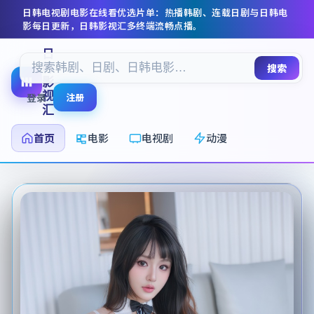
日韩电视剧电影在线看
优选片单：热播韩剧、连载日剧与日韩电
影每日更新，
日韩影视汇
多终端流畅点播。
日
韩
搜索
影
视
登录
注册
汇
首页
电影
电视剧
动漫