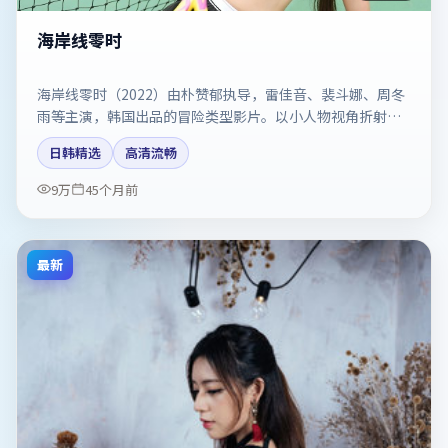
海岸线零时
海岸线零时（2022）由朴赞郁执导，雷佳音、裴斗娜、周冬
雨等主演，韩国出品的冒险类型影片。以小人物视角折射时
代切片。剧情简介与主创信息可供检索参考，上映日期以片
日韩精选
高清流畅
方资料为准。
9万
45个月前
最新