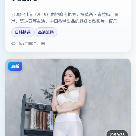
沙洲告别信（2019）由饶晓志执导，提莫西·查拉梅、黄
渤、赞达亚等主演，中国香港出品的悬疑类型影片。配乐与
剪辑强化了宿命感。剧情简介与主创信息可供检索参考，上
日韩精选
高清流畅
映日期以片方资料为准。
4.6万
80个月前
最新
99:25