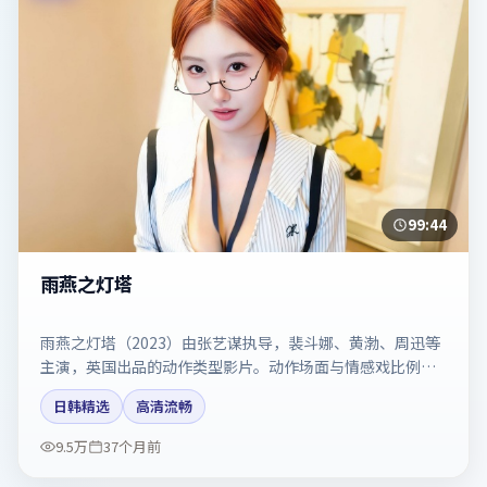
99:44
雨燕之灯塔
雨燕之灯塔（2023）由张艺谋执导，裴斗娜、黄渤、周迅等
主演，英国出品的动作类型影片。动作场面与情感戏比例拿
捏得当。剧情简介与主创信息可供检索参考，上映日期以片
日韩精选
高清流畅
方资料为准。
9.5万
37个月前