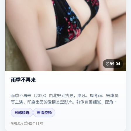
99:04
雨季不再来
雨季不再来（2023）由北野武执导，廖凡、周冬雨、宋康昊
等主演，印度出品的爱情类型影片。群像刻画细腻，配角同
样出彩。剧情简介与主创信息可供检索参考，上映日期以片
日韩精选
高清流畅
方资料为准。
9.3万
40个月前