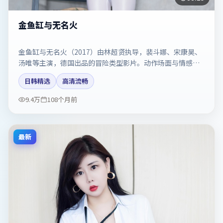
金鱼缸与无名火
金鱼缸与无名火（2017）由林超贤执导，裴斗娜、宋康昊、
汤唯等主演，德国出品的冒险类型影片。动作场面与情感戏
比例拿捏得当。剧情简介与主创信息可供检索参考，上映日
日韩精选
高清流畅
期以片方资料为准。
9.4万
108个月前
最新