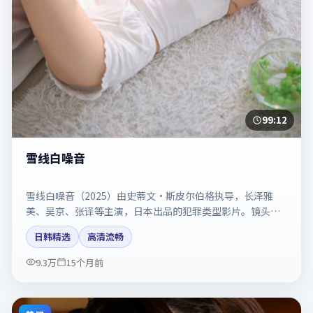
99:12
雪线白噪音
雪线白噪音（2025）由史蒂文·斯皮尔伯格执导，长泽雅
美、吴京、张译等主演，日本出品的犯罪类型影片。镜头克
制却充满张力，人物弧光完整。剧情简介与主创信息可供检
日韩精选
高清流畅
索参考，上映日期以片方资料为准。
9.3万
15个月前