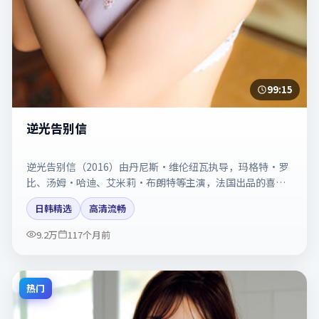
99:15
逆光告别信
逆光告别信（2016）由丹尼斯·维伦纽瓦执导，玛格特·罗
比、汤姆·哈迪、艾米莉·布朗特等主演，法国出品的喜剧
类型影片。动作场面与情感戏比例拿捏得当。剧情简介与主
日韩精选
高清流畅
创信息可供检索参考，上映日期以片方资料为准。
9.2万
117个月前
热门