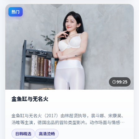
热门
99:25
金鱼缸与无名火
金鱼缸与无名火（2017）由林超贤执导，裴斗娜、宋康昊、
汤唯等主演，德国出品的冒险类型影片。动作场面与情感戏
比例拿捏得当。剧情简介与主创信息可供检索参考，上映日
日韩精选
高清流畅
期以片方资料为准。