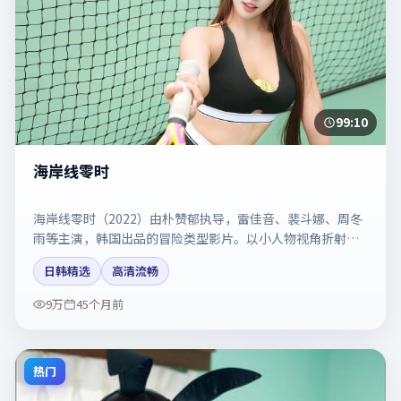
99:10
海岸线零时
海岸线零时（2022）由朴赞郁执导，雷佳音、裴斗娜、周冬
雨等主演，韩国出品的冒险类型影片。以小人物视角折射时
代切片。剧情简介与主创信息可供检索参考，上映日期以片
日韩精选
高清流畅
方资料为准。
9万
45个月前
热门