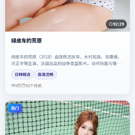
92:29
绿皮车的荒原
绿皮车的荒原（2018）由饶晓志执导，木村拓哉、宋康昊、
河正宇等主演，法国出品的战争类型影片。动作场面与情感
戏比例拿捏得当。剧情简介与主创信息可供检索参考，上映
日韩精选
高清流畅
日期以片方资料为准。
9万
92个月前
热门