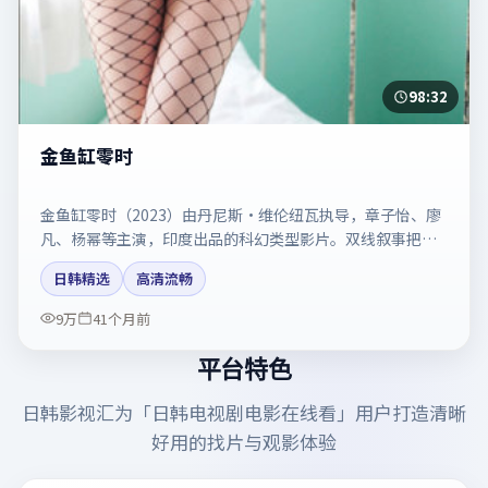
98:32
金鱼缸零时
金鱼缸零时（2023）由丹尼斯·维伦纽瓦执导，章子怡、廖
凡、杨幂等主演，印度出品的科幻类型影片。双线叙事把悬
念保持到最后一刻。剧情简介与主创信息可供检索参考，上
日韩精选
高清流畅
映日期以片方资料为准。
9万
41个月前
平台特色
日韩影视汇
为「
日韩电视剧电影在线看
」用户打造清晰
好用的找片与观影体验