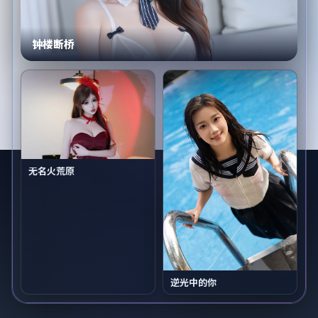
钟楼断桥
无名火荒原
逆光中的你