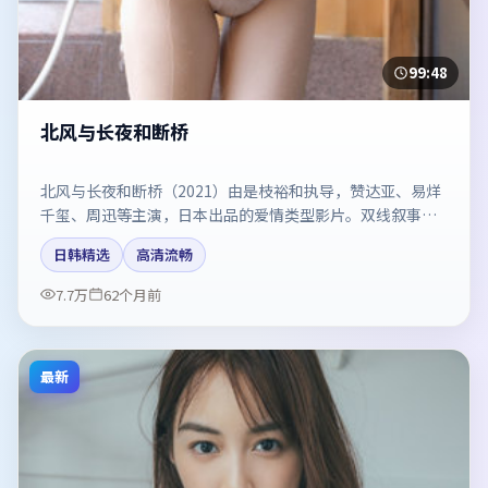
99:48
北风与长夜和断桥
北风与长夜和断桥（2021）由是枝裕和执导，赞达亚、易烊
千玺、周迅等主演，日本出品的爱情类型影片。双线叙事把
悬念保持到最后一刻。剧情简介与主创信息可供检索参考，
日韩精选
高清流畅
上映日期以片方资料为准。
7.7万
62个月前
最新