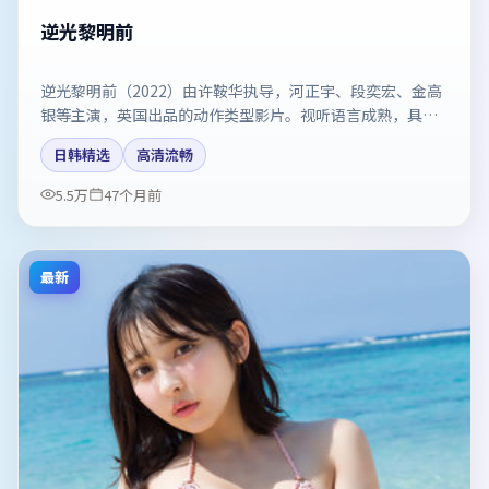
逆光黎明前
逆光黎明前（2022）由许鞍华执导，河正宇、段奕宏、金高
银等主演，英国出品的动作类型影片。视听语言成熟，具备
院线质感。剧情简介与主创信息可供检索参考，上映日期以
日韩精选
高清流畅
片方资料为准。
5.5万
47个月前
最新