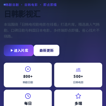
韩剧日剧 · 日韩电影 · 即点即播
日韩影视汇
本站围绕「
日韩电视剧电影在线看
」打造片库，精选高人气韩
剧、口碑日剧与韩国日本电影，多终端即点即播，省心找片不
绕路。
进入片库
最新更新
800+
500+
韩剧日剧
日韩电影
每日
多端