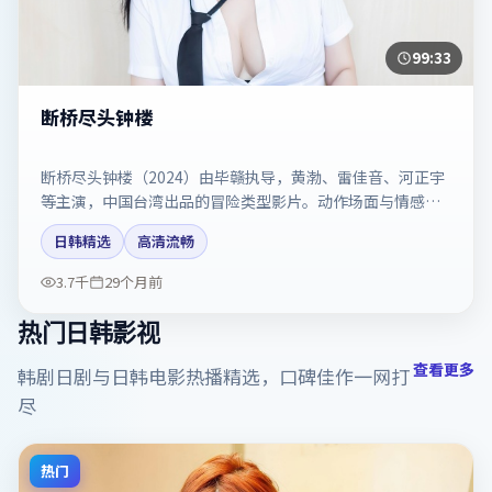
99:33
断桥尽头钟楼
断桥尽头钟楼（2024）由毕赣执导，黄渤、雷佳音、河正宇
等主演，中国台湾出品的冒险类型影片。动作场面与情感戏
比例拿捏得当。剧情简介与主创信息可供检索参考，上映日
日韩精选
高清流畅
期以片方资料为准。
3.7千
29个月前
热门日韩影视
查看更多
韩剧日剧与日韩电影热播精选，口碑佳作一网打
尽
热门